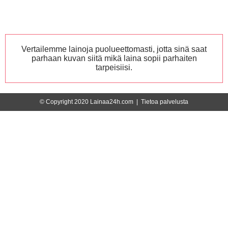
Vertailemme lainoja puolueettomasti, jotta sinä saat
parhaan kuvan siitä mikä laina sopii parhaiten
tarpeisiisi.
© Copyright 2020 Lainaa24h.com |
Tietoa palvelusta