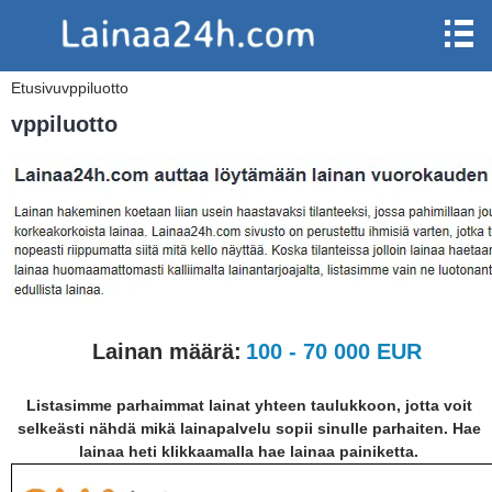
Etusivu
vppiluotto
vppiluotto
Lainan määrä:
100 - 70 000 EUR
Listasimme parhaimmat lainat yhteen taulukkoon, jotta voit
selkeästi nähdä mikä lainapalvelu sopii sinulle parhaiten. Hae
lainaa heti klikkaamalla hae lainaa painiketta.