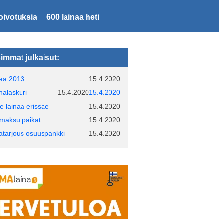
oivotuksia
600 lainaa heti
immat julkaisut:
naa 2013
15.4.2020
inalaskuri
15.4.2020
15.4.2020
e lainaa erissae
15.4.2020
maksu paikat
15.4.2020
natarjous osuuspankki
15.4.2020