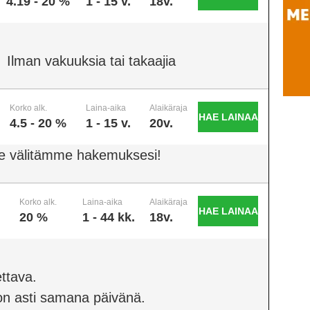
4.19 - 20 %
1 - 15 v.
18v.
Ilman vakuuksia tai takaajia
Korko alk.
Laina-aika
Alaikäraja
HAE LAINAA
4.5 - 20 %
1 - 15 v.
20v.
e välitämme hakemuksesi!
Korko alk.
Laina-aika
Alaikäraja
HAE LAINAA
20 %
1 - 44 kk.
18v.
ttava.
on asti samana päivänä.