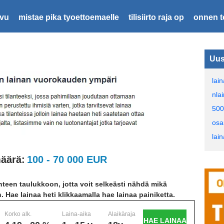
ivu
mistae pika tyoettoemaelle
tilisiirto raja op
onnen t
Uus
lai
nla
500
osa
lai
äärä:
100 - 70 000 EUR
teen taulukkoon, jotta voit selkeästi nähdä mikä
n. Hae lainaa heti klikkaamalla hae lainaa painiketta.
Korko alk.
Laina-aika
Alaikäraja
HAE LAINAA