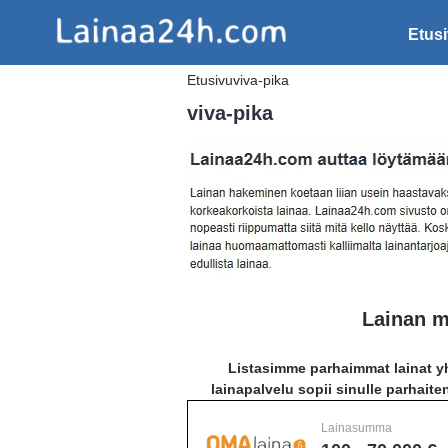
Etus
Etusivu
viva-pika
viva-pika
Lainan m
Listasimme parhaimmat lainat yh
lainapalvelu sopii sinulle parhaite
Lainasumma