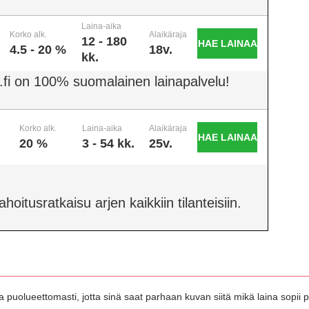
Laina-aika
Korko alk.
Alaikäraja
12 - 180
HAE LAINAA
4.5 - 20 %
18v.
kk.
.fi on 100% suomalainen lainapalvelu!
Korko alk.
Laina-aika
Alaikäraja
HAE LAINAA
20 %
3 - 54 kk.
25v.
oitusratkaisu arjen kaikkiin tilanteisiin.
 puolueettomasti, jotta sinä saat parhaan kuvan siitä mikä laina sopii pa