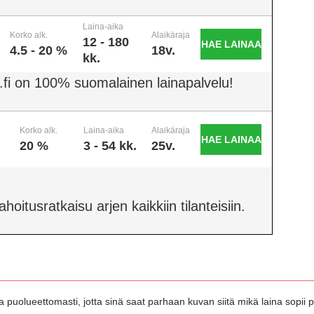
Laina-aika
Korko alk.
Alaikäraja
12 - 180
HAE LAINAA
4.5 - 20 %
18v.
kk.
.fi on 100% suomalainen lainapalvelu!
Korko alk.
Laina-aika
Alaikäraja
HAE LAINAA
20 %
3 - 54 kk.
25v.
oitusratkaisu arjen kaikkiin tilanteisiin.
 puolueettomasti, jotta sinä saat parhaan kuvan siitä mikä laina sopii pa