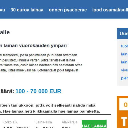
ivu
30 euroa lainaa
onnen pyaeoerae
ipod osamaksul
alle
Uus
tuoh
lai
lai
viv
pien
äärä:
100 - 70 000 EUR
teen taulukkoon, jotta voit selkeästi nähdä mikä
n. Hae lainaa heti klikkaamalla hae lainaa painiketta.
Korko alk.
Laina-aika
Alaikäraja
HAE LAINAA