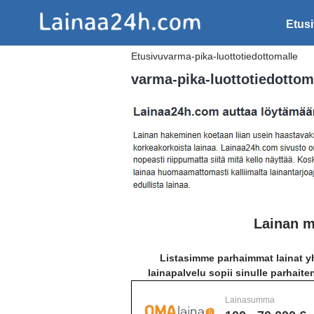
Etus
Etusivu
varma-pika-luottotiedottomalle
varma-pika-luottotiedottom
Lainan m
Listasimme parhaimmat lainat yh
lainapalvelu sopii sinulle parhaite
Lainasumma