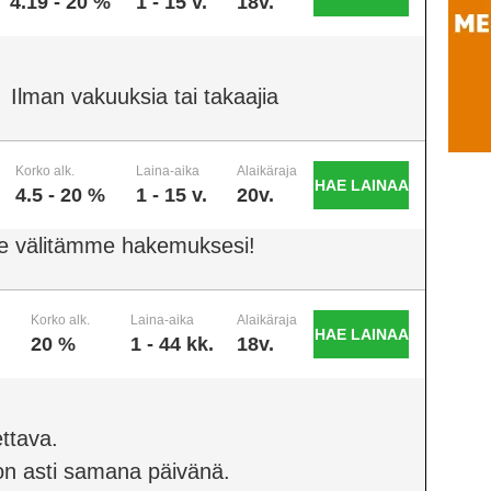
4.19 - 20 %
1 - 15 v.
18v.
Ilman vakuuksia tai takaajia
Korko alk.
Laina-aika
Alaikäraja
HAE LAINAA
4.5 - 20 %
1 - 15 v.
20v.
e välitämme hakemuksesi!
Korko alk.
Laina-aika
Alaikäraja
HAE LAINAA
20 %
1 - 44 kk.
18v.
ttava.
on asti samana päivänä.