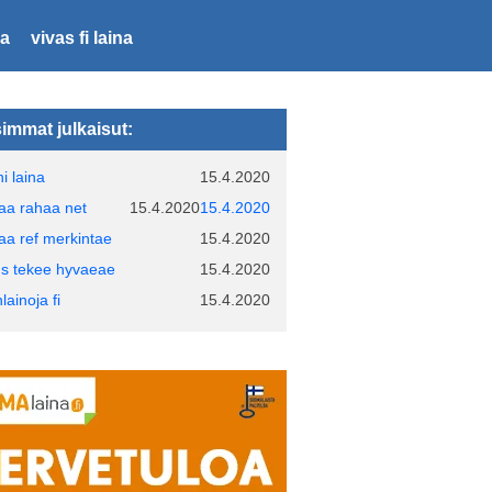
la
vivas fi laina
immat julkaisut:
i laina
15.4.2020
naa rahaa net
15.4.2020
15.4.2020
naa ref merkintae
15.4.2020
us tekee hyvaeae
15.4.2020
lainoja fi
15.4.2020