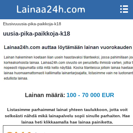
Etusivu
uusia-pika-paikkoja-k18
uusia-pika-paikkoja-k18
Lainan määrä:
100 - 70 000 EUR
Listasimme parhaimmat lainat yhteen taulukkoon, jotta voit
selkeästi nähdä mikä lainapalvelu sopii sinulle parhaiten. Hae
lainaa heti klikkaamalla hae lainaa painiketta.