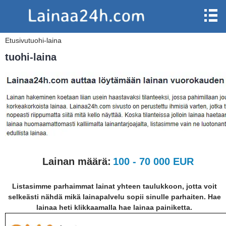
Etusivu
tuohi-laina
tuohi-laina
Lainan määrä:
100 - 70 000 EUR
Listasimme parhaimmat lainat yhteen taulukkoon, jotta voit
selkeästi nähdä mikä lainapalvelu sopii sinulle parhaiten. Hae
lainaa heti klikkaamalla hae lainaa painiketta.