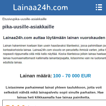
Etusivu
pika-uusille-asiakkaille
pika-uusille-asiakkaille
Lainan määrä:
100 - 70 000 EUR
Listasimme parhaimmat lainat yhteen taulukkoon, jotta voit
selkeästi nähdä mikä lainapalvelu sopii sinulle parhaiten. Hae
lainaa heti klikkaamalla hae lainaa painiketta.