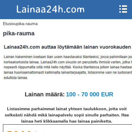
Etusivu
pika-rauma
pika-rauma
Lainan määrä:
100 - 70 000 EUR
Listasimme parhaimmat lainat yhteen taulukkoon, jotta voit
selkeästi nähdä mikä lainapalvelu sopii sinulle parhaiten. Hae
lainaa heti klikkaamalla hae lainaa painiketta.