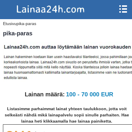
Etusivu
pika-paras
pika-paras
Lainan määrä:
100 - 70 000 EUR
Listasimme parhaimmat lainat yhteen taulukkoon, jotta voit
selkeästi nähdä mikä lainapalvelu sopii sinulle parhaiten. Hae
lainaa heti klikkaamalla hae lainaa painiketta.