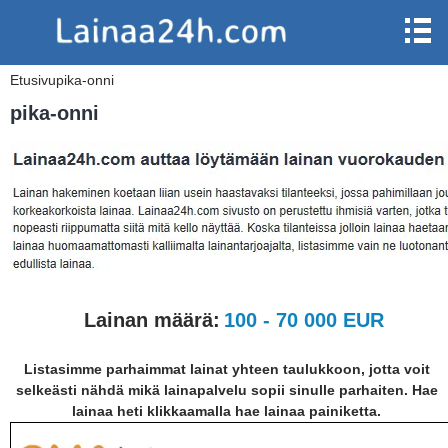
Etusivu
pika-onni
pika-onni
Lainan määrä:
100 - 70 000 EUR
Listasimme parhaimmat lainat yhteen taulukkoon, jotta voit
selkeästi nähdä mikä lainapalvelu sopii sinulle parhaiten. Hae
lainaa heti klikkaamalla hae lainaa painiketta.