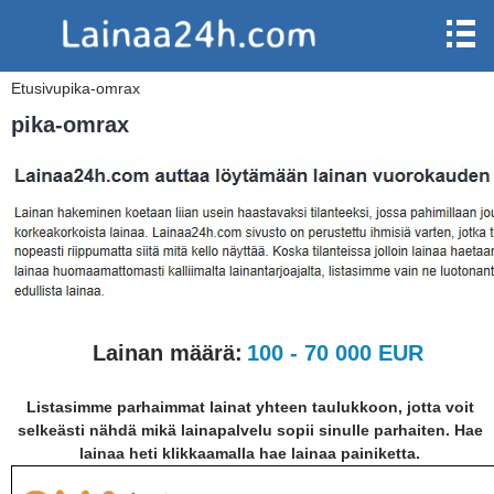
Etusivu
pika-omrax
pika-omrax
Lainan määrä:
100 - 70 000 EUR
Listasimme parhaimmat lainat yhteen taulukkoon, jotta voit
selkeästi nähdä mikä lainapalvelu sopii sinulle parhaiten. Hae
lainaa heti klikkaamalla hae lainaa painiketta.