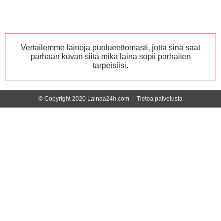
Vertailemme lainoja puolueettomasti, jotta sinä saat
parhaan kuvan siitä mikä laina sopii parhaiten
tarpeisiisi.
© Copyright 2020 Lainaa24h.com |
Tietoa palvelusta