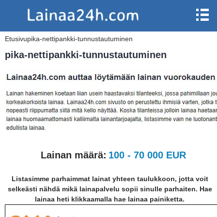
Etusivu
pika-nettipankki-tunnustautuminen
pika-nettipankki-tunnustautuminen
Lainan määrä:
100 - 70 000 EUR
Listasimme parhaimmat lainat yhteen taulukkoon, jotta voit
selkeästi nähdä mikä lainapalvelu sopii sinulle parhaiten. Hae
lainaa heti klikkaamalla hae lainaa painiketta.