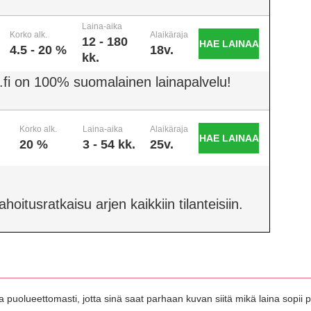
Laina-aika
Korko alk.
Alaikäraja
12 - 180
HAE LAINAA
4.5 - 20 %
18v.
kk.
.fi on 100% suomalainen lainapalvelu!
Korko alk.
Laina-aika
Alaikäraja
HAE LAINAA
20 %
3 - 54 kk.
25v.
oitusratkaisu arjen kaikkiin tilanteisiin.
 puolueettomasti, jotta sinä saat parhaan kuvan siitä mikä laina sopii pa