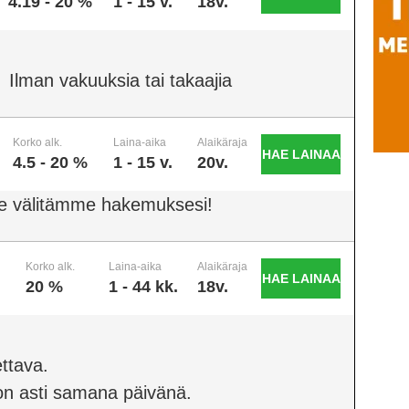
4.19 - 20 %
1 - 15 v.
18v.
Ilman vakuuksia tai takaajia
Korko alk.
Laina-aika
Alaikäraja
HAE LAINAA
4.5 - 20 %
1 - 15 v.
20v.
e välitämme hakemuksesi!
Korko alk.
Laina-aika
Alaikäraja
HAE LAINAA
20 %
1 - 44 kk.
18v.
ttava.
on asti samana päivänä.