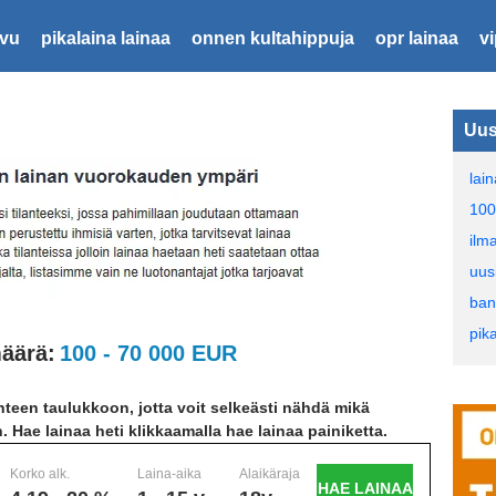
ivu
pikalaina lainaa
onnen kultahippuja
opr lainaa
v
Uus
lain
100
ilm
uus
ban
pik
äärä:
100 - 70 000 EUR
teen taulukkoon, jotta voit selkeästi nähdä mikä
n. Hae lainaa heti klikkaamalla hae lainaa painiketta.
Korko alk.
Laina-aika
Alaikäraja
HAE LAINAA