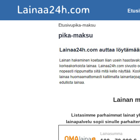
Etus
Etusivu
pika-maksu
pika-maksu
Lainan m
Listasimme parhaimmat lainat yh
lainapalvelu sopii sinulle parhaite
Lainasumma