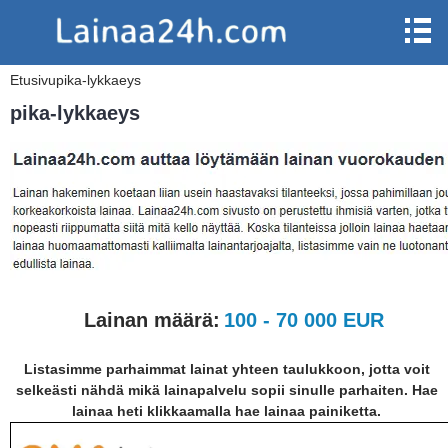
Etusivu
pika-lykkaeys
pika-lykkaeys
Lainan määrä:
100 - 70 000 EUR
Listasimme parhaimmat lainat yhteen taulukkoon, jotta voit
selkeästi nähdä mikä lainapalvelu sopii sinulle parhaiten. Hae
lainaa heti klikkaamalla hae lainaa painiketta.