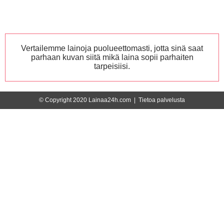
Vertailemme lainoja puolueettomasti, jotta sinä saat
parhaan kuvan siitä mikä laina sopii parhaiten
tarpeisiisi.
© Copyright 2020 Lainaa24h.com |
Tietoa palvelusta