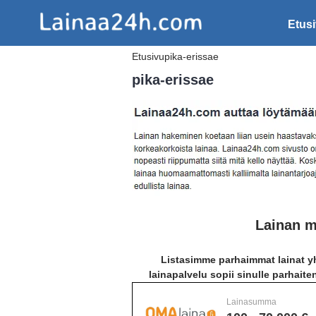
Etus
Etusivu
pika-erissae
pika-erissae
Lainan m
Listasimme parhaimmat lainat yh
lainapalvelu sopii sinulle parhaite
Lainasumma