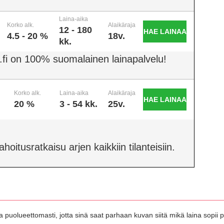
Laina-aika
Korko alk.
Alaikäraja
12 - 180
HAE LAINAA
4.5 - 20 %
18v.
kk.
.fi on 100% suomalainen lainapalvelu!
Korko alk.
Laina-aika
Alaikäraja
HAE LAINAA
20 %
3 - 54 kk.
25v.
oitusratkaisu arjen kaikkiin tilanteisiin.
 puolueettomasti, jotta sinä saat parhaan kuvan siitä mikä laina sopii pa