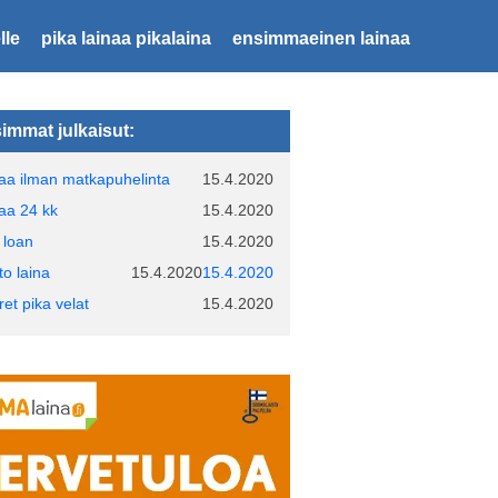
lle
pika lainaa pikalaina
ensimmaeinen lainaa
immat julkaisut:
naa ilman matkapuhelinta
15.4.2020
naa 24 kk
15.4.2020
 loan
15.4.2020
to laina
15.4.2020
15.4.2020
ret pika velat
15.4.2020