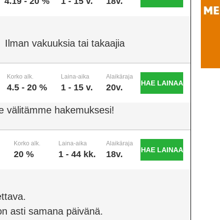
4.19 - 20 %
1 - 15 v.
18v.
Ilman vakuuksia tai takaajia
Korko alk.
Laina-aika
Alaikäraja
HAE LAINAA
4.5 - 20 %
1 - 15 v.
20v.
e välitämme hakemuksesi!
Korko alk.
Laina-aika
Alaikäraja
HAE LAINAA
20 %
1 - 44 kk.
18v.
ttava.
on asti samana päivänä.