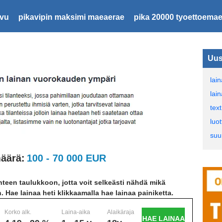
ivu
pikavipin maksimi maeaerae
pika 20000 tyoettoemae
Uus
lai
lai
text
luot
suu
äärä:
100 - 70 000 EUR
teen taulukkoon, jotta voit selkeästi nähdä mikä
n. Hae lainaa heti klikkaamalla hae lainaa painiketta.
Korko alk.
Laina-aika
Alaikäraja
HAE LAINAA