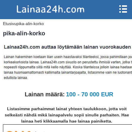
Etusivu
pika-alin-korko
pika-alin-korko
Lainan määrä:
100 - 70 000 EUR
Listasimme parhaimmat lainat yhteen taulukkoon, jotta voit
selkeästi nähdä mikä lainapalvelu sopii sinulle parhaiten. Hae
lainaa heti klikkaamalla hae lainaa painiketta.