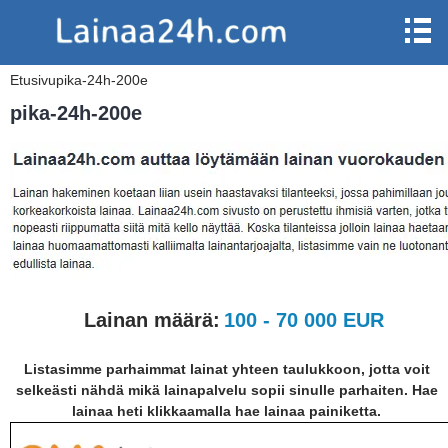
Etusivu
pika-24h-200e
pika-24h-200e
Lainan määrä:
100 - 70 000 EUR
Listasimme parhaimmat lainat yhteen taulukkoon, jotta voit
selkeästi nähdä mikä lainapalvelu sopii sinulle parhaiten. Hae
lainaa heti klikkaamalla hae lainaa painiketta.