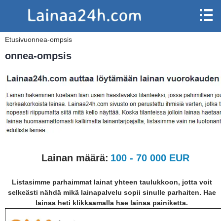
Etusivu
onnea-ompsis
onnea-ompsis
Lainan määrä:
100 - 70 000 EUR
Listasimme parhaimmat lainat yhteen taulukkoon, jotta voit
selkeästi nähdä mikä lainapalvelu sopii sinulle parhaiten. Hae
lainaa heti klikkaamalla hae lainaa painiketta.