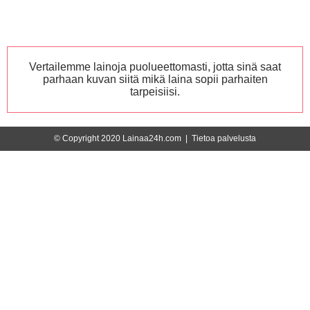
Vertailemme lainoja puolueettomasti, jotta sinä saat
parhaan kuvan siitä mikä laina sopii parhaiten
tarpeisiisi.
© Copyright 2020 Lainaa24h.com |
Tietoa palvelusta