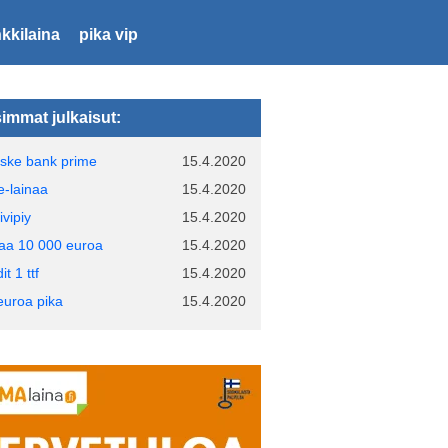
kkilaina
pika vip
immat julkaisut:
ske bank prime
15.4.2020
e-lainaa
15.4.2020
ivipiy
15.4.2020
naa 10 000 euroa
15.4.2020
it 1 ttf
15.4.2020
euroa pika
15.4.2020