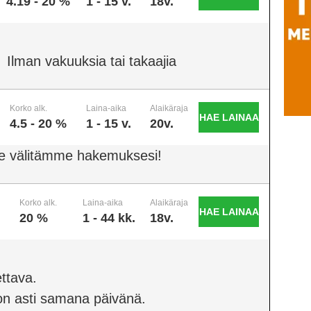
4.19 - 20 %
1 - 15 v.
18v.
Ilman vakuuksia tai takaajia
Korko alk.
Laina-aika
Alaikäraja
HAE LAINAA
4.5 - 20 %
1 - 15 v.
20v.
e välitämme hakemuksesi!
Korko alk.
Laina-aika
Alaikäraja
HAE LAINAA
20 %
1 - 44 kk.
18v.
ttava.
on asti samana päivänä.