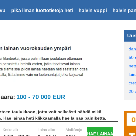
ivu
pika ilman luottotietoja heti
halvin vuppi
halvin pan
Uus
dan
50-
nett
lai
cred
20 
äärä:
100 - 70 000 EUR
teen taulukkoon, jotta voit selkeästi nähdä mikä
n. Hae lainaa heti klikkaamalla hae lainaa painiketta.
Korko alk.
Laina-aika
Alaikäraja
HAE LAINAA