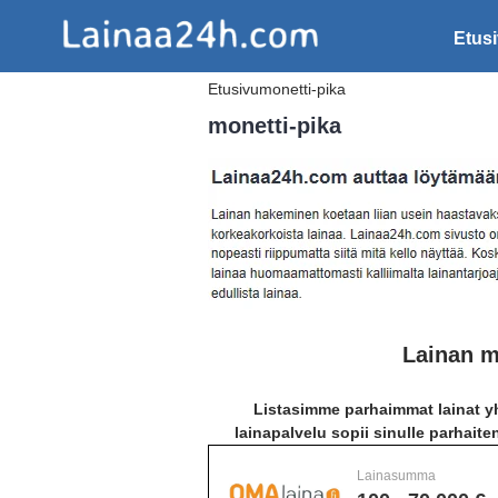
Etus
Etusivu
monetti-pika
monetti-pika
Lainan m
Listasimme parhaimmat lainat yh
lainapalvelu sopii sinulle parhaite
Lainasumma