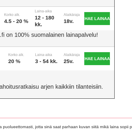
Laina-aika
Korko alk.
Alaikäraja
12 - 180
HAE LAINAA
4.5 - 20 %
18v.
kk.
.fi on 100% suomalainen lainapalvelu!
Korko alk.
Laina-aika
Alaikäraja
HAE LAINAA
20 %
3 - 54 kk.
25v.
oitusratkaisu arjen kaikkiin tilanteisiin.
 puolueettomasti, jotta sinä saat parhaan kuvan siitä mikä laina sopii pa