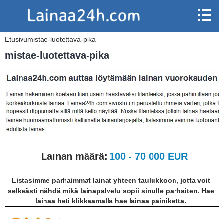
Etusivu
mistae-luotettava-pika
mistae-luotettava-pika
Lainan määrä:
100 - 70 000 EUR
Listasimme parhaimmat lainat yhteen taulukkoon, jotta voit
selkeästi nähdä mikä lainapalvelu sopii sinulle parhaiten. Hae
lainaa heti klikkaamalla hae lainaa painiketta.