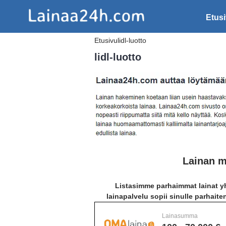
Etus
Etusivu
lidl-luotto
lidl-luotto
Lainan m
Listasimme parhaimmat lainat yh
lainapalvelu sopii sinulle parhaite
Lainasumma