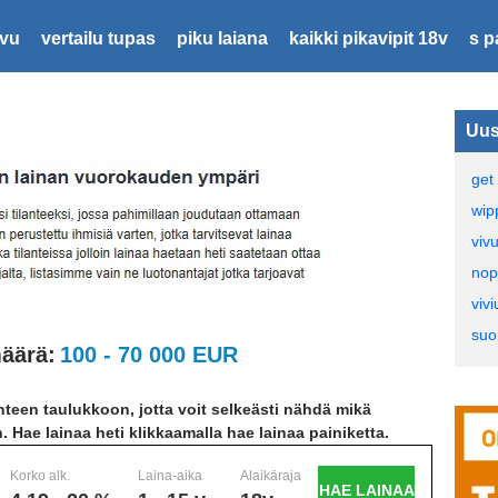
ivu
vertailu tupas
piku laiana
kaikki pikavipit 18v
s p
Uus
get 
wip
viv
nop
vivi
suo
äärä:
100 - 70 000 EUR
teen taulukkoon, jotta voit selkeästi nähdä mikä
n. Hae lainaa heti klikkaamalla hae lainaa painiketta.
Korko alk.
Laina-aika
Alaikäraja
HAE LAINAA