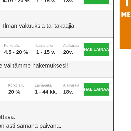
4.19 - 20 %
1 - 15 v.
18v.
Ilman vakuuksia tai takaajia
Korko alk.
Laina-aika
Alaikäraja
HAE LAINAA
4.5 - 20 %
1 - 15 v.
20v.
e välitämme hakemuksesi!
Korko alk.
Laina-aika
Alaikäraja
HAE LAINAA
20 %
1 - 44 kk.
18v.
ttava.
on asti samana päivänä.