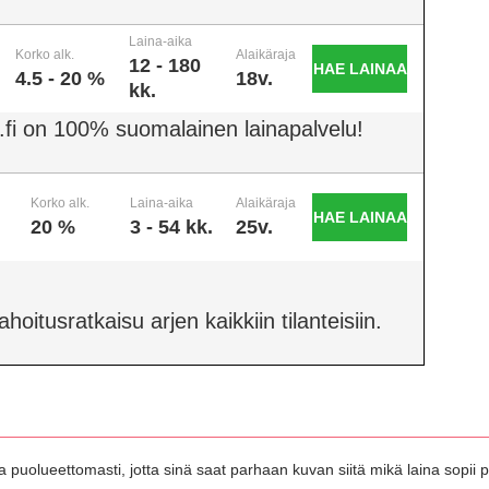
Laina-aika
Korko alk.
Alaikäraja
12 - 180
HAE LAINAA
4.5 - 20 %
18v.
kk.
.fi on 100% suomalainen lainapalvelu!
Korko alk.
Laina-aika
Alaikäraja
HAE LAINAA
20 %
3 - 54 kk.
25v.
oitusratkaisu arjen kaikkiin tilanteisiin.
 puolueettomasti, jotta sinä saat parhaan kuvan siitä mikä laina sopii pa