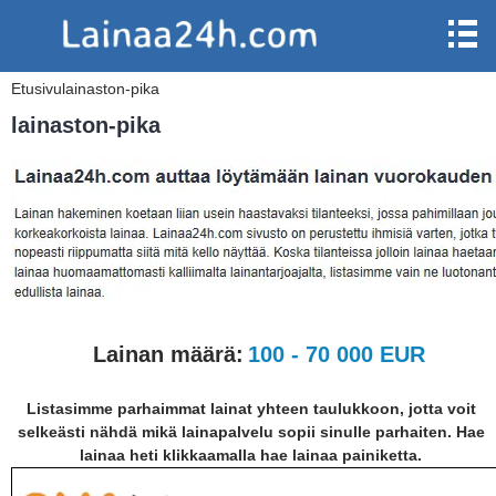
Etusivu
lainaston-pika
lainaston-pika
Lainan määrä:
100 - 70 000 EUR
Listasimme parhaimmat lainat yhteen taulukkoon, jotta voit
selkeästi nähdä mikä lainapalvelu sopii sinulle parhaiten. Hae
lainaa heti klikkaamalla hae lainaa painiketta.