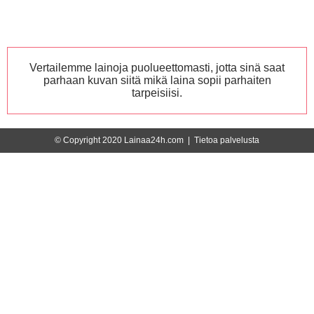
Vertailemme lainoja puolueettomasti, jotta sinä saat
parhaan kuvan siitä mikä laina sopii parhaiten
tarpeisiisi.
© Copyright 2020 Lainaa24h.com |
Tietoa palvelusta