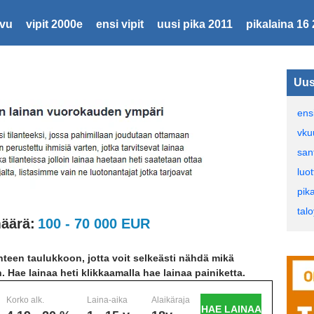
ivu
vipit 2000e
ensi vipit
uusi pika 2011
pikalaina 16
Uus
ens
vku
san
luo
pik
tal
äärä:
100 - 70 000 EUR
teen taulukkoon, jotta voit selkeästi nähdä mikä
n. Hae lainaa heti klikkaamalla hae lainaa painiketta.
Korko alk.
Laina-aika
Alaikäraja
HAE LAINAA