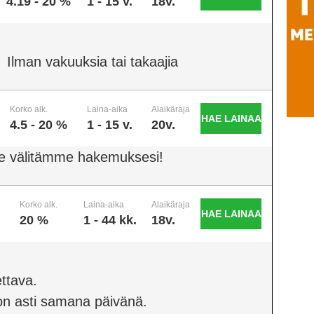
4.19 - 20 %
1 - 15 v.
18v.
Ilman vakuuksia tai takaajia
Korko alk.
Laina-aika
Alaikäraja
HAE LAINAA
4.5 - 20 %
1 - 15 v.
20v.
e välitämme hakemuksesi!
Korko alk.
Laina-aika
Alaikäraja
HAE LAINAA
20 %
1 - 44 kk.
18v.
ttava.
on asti samana päivänä.