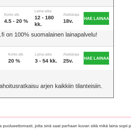
Laina-aika
Korko alk.
Alaikäraja
12 - 180
HAE LAINAA
4.5 - 20 %
18v.
kk.
.fi on 100% suomalainen lainapalvelu!
Korko alk.
Laina-aika
Alaikäraja
HAE LAINAA
20 %
3 - 54 kk.
25v.
oitusratkaisu arjen kaikkiin tilanteisiin.
 puolueettomasti, jotta sinä saat parhaan kuvan siitä mikä laina sopii pa