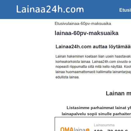
Etus
Etusivu
lainaa-60pv-maksuaika
lainaa-60pv-maksuaika
Lainan m
Listasimme parhaimmat lainat yh
lainapalvelu sopii sinulle parhaite
Lainasumma