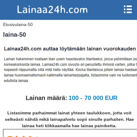
Etusivu
laina-50
laina-50
Lainan määrä:
100 - 70 000 EUR
Listasimme parhaimmat lainat yhteen taulukkoon, jotta voit
selkeästi nähdä mikä lainapalvelu sopii sinulle parhaiten. Hae
lainaa heti klikkaamalla hae lainaa painiketta.