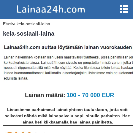
Etusivu
kela-sosiaali-laina
kela-sosiaali-laina
Lainan määrä:
100 - 70 000 EUR
Listasimme parhaimmat lainat yhteen taulukkoon, jotta voit
selkeästi nähdä mikä lainapalvelu sopii sinulle parhaiten. Hae
lainaa heti klikkaamalla hae lainaa painiketta.