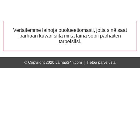
Vertailemme lainoja puolueettomasti, jotta sinä saat
parhaan kuvan siitä mikä laina sopii parhaiten
tarpeisiisi.
© Copyright 2020 Lainaa24h.com |
Tietoa palvelusta