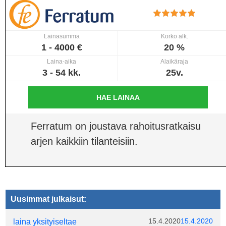
Lainasumma
Korko alk.
1 - 4000 €
20 %
Laina-aika
Alaikäraja
3 - 54 kk.
25v.
HAE LAINAA
Ferratum on joustava rahoitusratkaisu
arjen kaikkiin tilanteisiin.
Uusimmat julkaisut:
15.4.2020
15.4.2020
laina yksityiseltae