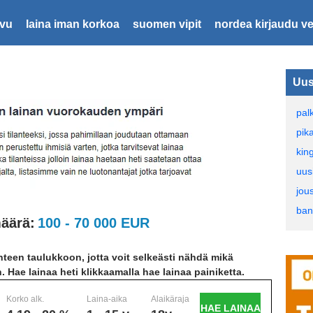
ivu
laina iman korkoa
suomen vipit
nordea kirjaudu v
Uus
pal
pik
kin
uus
jou
ban
äärä:
100 - 70 000 EUR
teen taulukkoon, jotta voit selkeästi nähdä mikä
n. Hae lainaa heti klikkaamalla hae lainaa painiketta.
Korko alk.
Laina-aika
Alaikäraja
HAE LAINAA