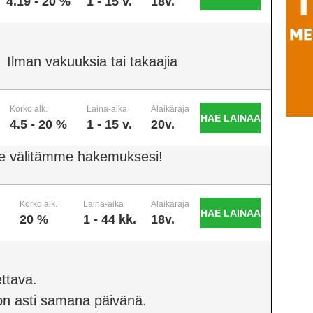
4.19 - 20 %
1 - 15 v.
18v.
Ilman vakuuksia tai takaajia
Korko alk.
Laina-aika
Alaikäraja
HAE LAINAA
4.5 - 20 %
1 - 15 v.
20v.
e välitämme hakemuksesi!
Korko alk.
Laina-aika
Alaikäraja
HAE LAINAA
20 %
1 - 44 kk.
18v.
ttava.
on asti samana päivänä.