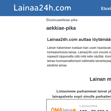
Etus
Etusivu
aekkiae-pika
aekkiae-pika
Lainan m
Listasimme parhaimmat lainat yh
lainapalvelu sopii sinulle parhaite
Lainasumma