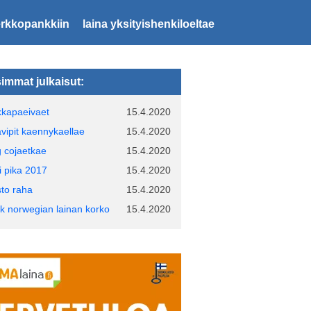
erkkopankkiin
laina yksityishenkiloeltae
immat julkaisut:
kkapaeivaet
15.4.2020
avipit kaennykaellae
15.4.2020
g cojaetkae
15.4.2020
i pika 2017
15.4.2020
sto raha
15.4.2020
k norwegian lainan korko
15.4.2020