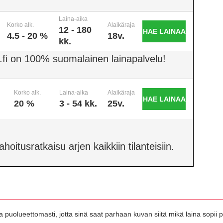
Laina-aika
Korko alk.
Alaikäraja
12 - 180
HAE LAINAA
4.5 - 20 %
18v.
kk.
.fi on 100% suomalainen lainapalvelu!
Korko alk.
Laina-aika
Alaikäraja
HAE LAINAA
20 %
3 - 54 kk.
25v.
oitusratkaisu arjen kaikkiin tilanteisiin.
 puolueettomasti, jotta sinä saat parhaan kuvan siitä mikä laina sopii pa