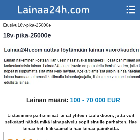
Etusivu
18v-pika-25000e
18v-pika-25000e
Lainan määrä:
100 - 70 000 EUR
Listasimme parhaimmat lainat yhteen taulukkoon, jotta voit
selkeästi nähdä mikä lainapalvelu sopii sinulle parhaiten. Hae
lainaa heti klikkaamalla hae lainaa painiketta.