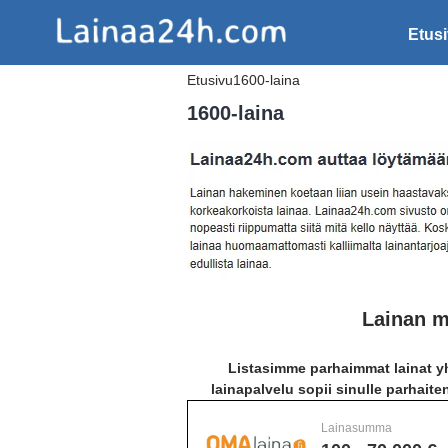
Etus
Etusivu
1600-laina
1600-laina
Lainan m
Listasimme parhaimmat lainat yh
lainapalvelu sopii sinulle parhaite
Lainasumma