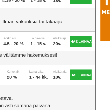
4.19 - 20 %
1 - 15 v.
18v.
Ilman vakuuksia tai takaajia
Korko alk.
Laina-aika
Alaikäraja
HAE LAINAA
4.5 - 20 %
1 - 15 v.
20v.
e välitämme hakemuksesi!
Korko alk.
Laina-aika
Alaikäraja
HAE LAINAA
20 %
1 - 44 kk.
18v.
ttava.
on asti samana päivänä.