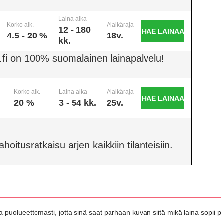
Laina-aika
Korko alk.
Alaikäraja
12 - 180
HAE LAINAA
4.5 - 20 %
18v.
kk.
.fi on 100% suomalainen lainapalvelu!
Korko alk.
Laina-aika
Alaikäraja
HAE LAINAA
20 %
3 - 54 kk.
25v.
oitusratkaisu arjen kaikkiin tilanteisiin.
 puolueettomasti, jotta sinä saat parhaan kuvan siitä mikä laina sopii pa