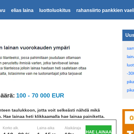
ivu
elias laina
luottoluokitus
rahansiirto pankkien vaeli
Uus
sam
lai
luot
-30
pik
pika
äärä:
100 - 70 000 EUR
teen taulukkoon, jotta voit selkeästi nähdä mikä
n. Hae lainaa heti klikkaamalla hae lainaa painiketta.
Korko alk.
Laina-aika
Alaikäraja
HAE LAINAA