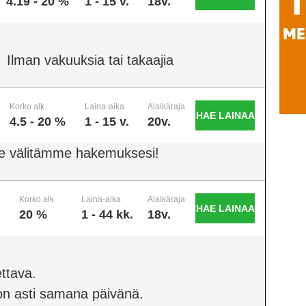
4.19 - 20 %
1 - 15 v.
18v.
Ilman vakuuksia tai takaajia
Korko alk.
Laina-aika
Alaikäraja
HAE LAINAA
4.5 - 20 %
1 - 15 v.
20v.
e välitämme hakemuksesi!
Korko alk.
Laina-aika
Alaikäraja
HAE LAINAA
20 %
1 - 44 kk.
18v.
ttava.
on asti samana päivänä.