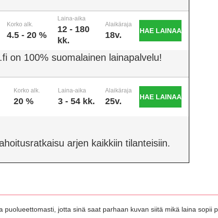
Laina-aika
Korko alk.
Alaikäraja
12 - 180
HAE LAINAA
4.5 - 20 %
18v.
kk.
.fi on 100% suomalainen lainapalvelu!
Korko alk.
Laina-aika
Alaikäraja
HAE LAINAA
20 %
3 - 54 kk.
25v.
oitusratkaisu arjen kaikkiin tilanteisiin.
 puolueettomasti, jotta sinä saat parhaan kuvan siitä mikä laina sopii pa