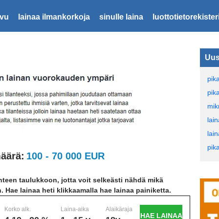
ivu
lainaa ilmankorkoja
sinulle laina
luottotietorekister
Uus
pik
pika
mik
lai
lai
pik
äärä:
100 - 70 000 EUR
teen taulukkoon, jotta voit selkeästi nähdä mikä
n. Hae lainaa heti klikkaamalla hae lainaa painiketta.
Korko alk.
Laina-aika
Alaikäraja
HAE LAINAA