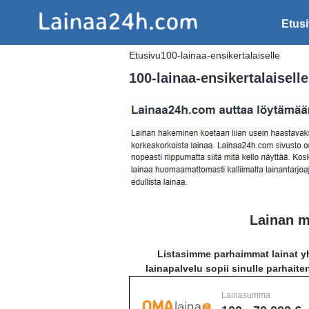
Etus
Etusivu
100-lainaa-ensikertalaiselle
100-lainaa-ensikertalaiselle
Lainan m
Listasimme parhaimmat lainat yh
lainapalvelu sopii sinulle parhaite
Lainasumma